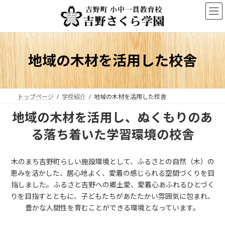
コ
ナ
ン
ビ
テ
ゲ
ン
ー
ツ
シ
へ
ョ
地域の木材を活用した校舎
ス
ン
キ
に
ッ
移
プ
動
トップページ
学校紹介
地域の木材を活用した校舎
地域の木材を活用し、ぬくもりのあ
る落ち着いた学習環境の校舎
木のまち吉野町らしい施設環境として、ふるさとの自然（木）の
恵みを活かした、居心地よく、愛着の感じられる空間づくりを目
指しました。ふるさと吉野への郷土愛、愛着心あふれるひとづく
りを目指すとともに、子どもたちがあたたかい雰囲気に包まれ、
豊かな人間性を育むことができる環境となっています。